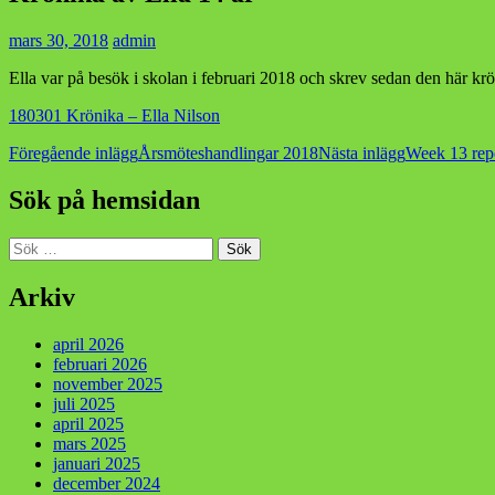
mars 30, 2018
admin
Ella var på besök i skolan i februari 2018 och skrev sedan den här kr
180301 Krönika – Ella Nilson
Inläggsnavigering
Föregående inlägg
Årsmöteshandlingar 2018
Nästa inlägg
Week 13 rep
Sök på hemsidan
Sök
efter:
Arkiv
april 2026
februari 2026
november 2025
juli 2025
april 2025
mars 2025
januari 2025
december 2024