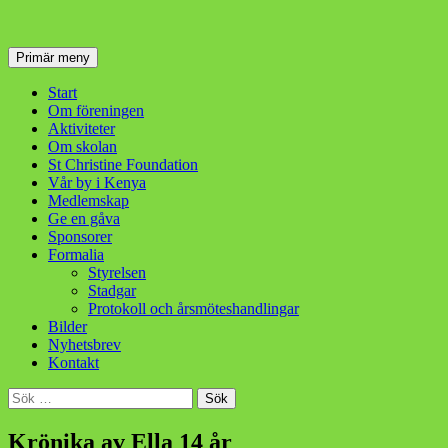
Sök
Hoppa
Primär meny
till
innehåll
Start
Om föreningen
Aktiviteter
Om skolan
St Christine Foundation
Vår by i Kenya
Medlemskap
Ge en gåva
Sponsorer
Formalia
Styrelsen
Stadgar
Protokoll och årsmöteshandlingar
Bilder
Nyhetsbrev
Kontakt
Sök
efter:
Krönika av Ella 14 år