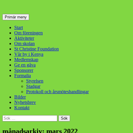
Sök
Hoppa
Primär meny
till
innehåll
Start
Om föreningen
Aktiviteter
Om skolan
St Christine Foundation
Vår by i Kenya
Medlemskap
Ge en gåva
Sponsorer
Formalia
Styrelsen
Stadgar
Protokoll och årsmöteshandlingar
Bilder
Nyhetsbrev
Kontakt
Sök
efter:
månadsarkiv: mars 2022