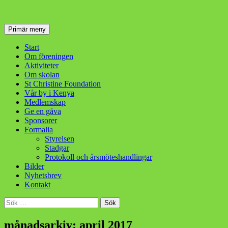
Sök
Hoppa
Primär meny
till
innehåll
Start
Om föreningen
Aktiviteter
Om skolan
St Christine Foundation
Vår by i Kenya
Medlemskap
Ge en gåva
Sponsorer
Formalia
Styrelsen
Stadgar
Protokoll och årsmöteshandlingar
Bilder
Nyhetsbrev
Kontakt
Sök
efter:
månadsarkiv: april 2017