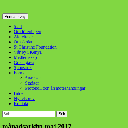
Sök
Hoppa
Primär meny
till
innehåll
Start
Om föreningen
Aktiviteter
Om skolan
St Christine Foundation
Vår by i Kenya
Medlemskap
Ge en gåva
Sponsorer
Formalia
Styrelsen
Stadgar
Protokoll och årsmöteshandlingar
Bilder
Nyhetsbrev
Kontakt
Sök
efter:
månadsarkiv: maj 2017