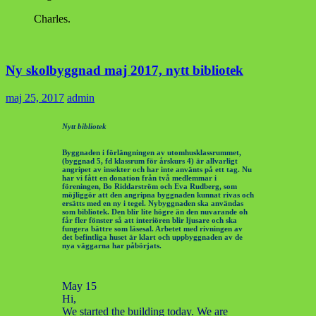
Charles.
Ny skolbyggnad maj 2017, nytt bibliotek
maj 25, 2017
admin
Nytt bibliotek
Byggnaden i förlängningen av utomhusklassrummet,
(byggnad 5, fd klassrum för årskurs 4) är allvarligt
angripet av insekter och har inte använts på ett tag. Nu
har vi fått en donation från två medlemmar i
föreningen, Bo Riddarström och Eva Rudberg, som
möjliggör att den angripna byggnaden kunnat rivas och
ersätts med en ny i tegel. Nybyggnaden ska användas
som bibliotek. Den blir lite högre än den nuvarande oh
får fler fönster så att interiören blir ljusare och ska
fungera bättre som läsesal. Arbetet med rivningen av
det befintliga huset är klart och uppbyggnaden av de
nya väggarna har påbörjats.
May 15
Hi,
We started the building today. We are