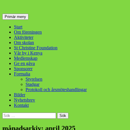
Sök
Hoppa
Primär meny
till
innehåll
Start
Om föreningen
Aktiviteter
Om skolan
St Christine Foundation
Vår by i Kenya
Medlemskap
Ge en gåva
Sponsorer
Formalia
Styrelsen
Stadgar
Protokoll och årsmöteshandlingar
Bilder
Nyhetsbrev
Kontakt
Sök
efter:
månadsarkiv: april 2025