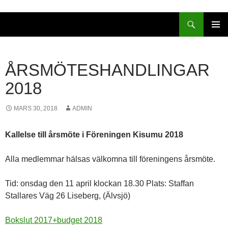
Sök
HOPPA
PRIMÄR
TILL
MENY
INNEHÅLL
ÅRSMÖTESHANDLINGAR
2018
MARS 30, 2018
ADMIN
Kallelse till årsmöte i Föreningen Kisumu 2018
Alla medlemmar hälsas välkomna till föreningens årsmöte.
Tid: onsdag den 11 april klockan 18.30 Plats: Staffan
Stallares Väg 26 Liseberg, (Älvsjö)
Bokslut 2017+budget 2018