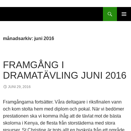
Sök
HOPPA
PRIMÄR
TILL
MENY
INNEHÅLL
månadsarkiv: juni 2016
FRAMGÅNG I
DRAMATÄVLING JUNI 2016
JUNI 29, 2016
Framgångarna fortsätter. Våra deltagare i riksfinalen vann
och kom stolta hem med diplom och pokal. När vi bedömer
prestationen ska vi komma ihåg att de tävlat mot de bästa
skolorna i Kenya, de flesta från storstäderna med stora
resurser. St Christine är trots allt en byskola från ett område