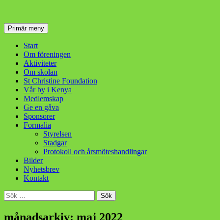
Sök
Hoppa
Primär meny
till
innehåll
Start
Om föreningen
Aktiviteter
Om skolan
St Christine Foundation
Vår by i Kenya
Medlemskap
Ge en gåva
Sponsorer
Formalia
Styrelsen
Stadgar
Protokoll och årsmöteshandlingar
Bilder
Nyhetsbrev
Kontakt
Sök
efter:
månadsarkiv: maj 2022