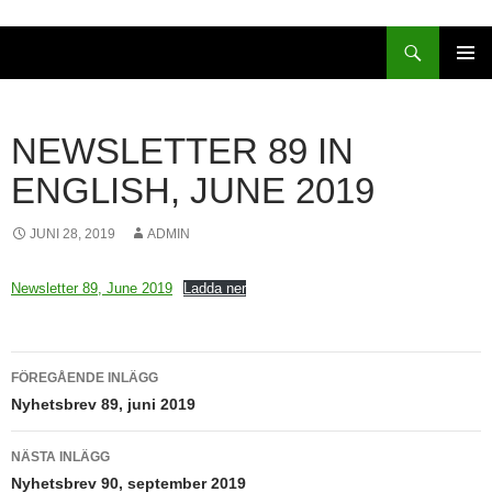
Sök
HOPPA
PRIMÄR
TILL
MENY
INNEHÅLL
NEWSLETTER 89 IN
ENGLISH, JUNE 2019
JUNI 28, 2019
ADMIN
Newsletter 89, June 2019
Ladda ner
Inläggsnavigering
FÖREGÅENDE INLÄGG
Nyhetsbrev 89, juni 2019
NÄSTA INLÄGG
Nyhetsbrev 90, september 2019