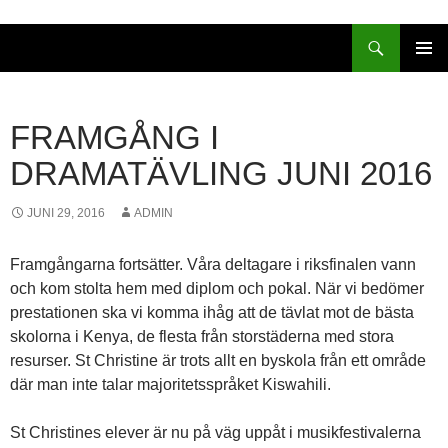
Sök
HOPPA
PRIMÄR
TILL
MENY
INNEHÅLL
FRAMGÅNG I
DRAMATÄVLING JUNI 2016
JUNI 29, 2016
ADMIN
Framgångarna fortsätter. Våra deltagare i riksfinalen vann
och kom stolta hem med diplom och pokal. När vi bedömer
prestationen ska vi komma ihåg att de tävlat mot de bästa
skolorna i Kenya, de flesta från storstäderna med stora
resurser. St Christine är trots allt en byskola från ett område
där man inte talar majoritetsspråket Kiswahili.
St Christines elever är nu på väg uppåt i musikfestivalerna