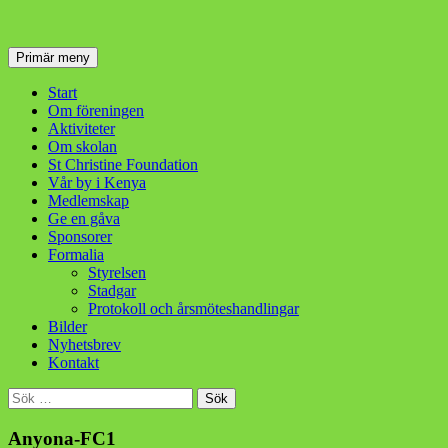
Sök
Hoppa
Primär meny
till
innehåll
Start
Om föreningen
Aktiviteter
Om skolan
St Christine Foundation
Vår by i Kenya
Medlemskap
Ge en gåva
Sponsorer
Formalia
Styrelsen
Stadgar
Protokoll och årsmöteshandlingar
Bilder
Nyhetsbrev
Kontakt
Sök
efter:
Anyona-FC1